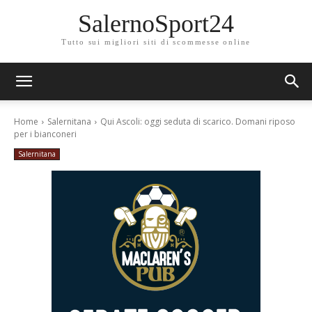
SalernoSport24
Tutto sui migliori siti di scommesse online
Home
Salernitana
Qui Ascoli: oggi seduta di scarico. Domani riposo
per i bianconeri
Salernitana