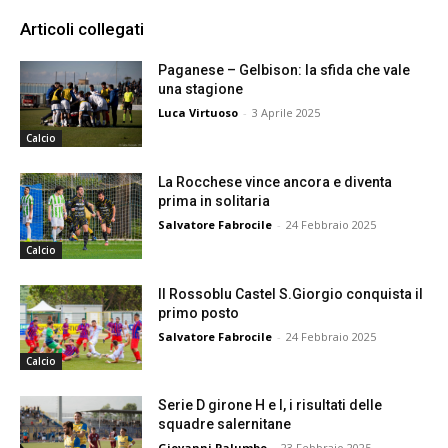
Articoli collegati
Paganese – Gelbison: la sfida che vale
una stagione
Luca Virtuoso
-
3 Aprile 2025
Calcio
La Rocchese vince ancora e diventa
prima in solitaria
Salvatore Fabrocile
-
24 Febbraio 2025
Calcio
Il Rossoblu Castel S.Giorgio conquista il
primo posto
Salvatore Fabrocile
-
24 Febbraio 2025
Calcio
Serie D girone H e I, i risultati delle
squadre salernitane
Giovanni Palumbo
-
23 Febbraio 2025