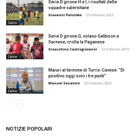
Serie D girone H e I, i risultati delle
squadre salernitane
Giovanni Palumbo
-
23 Febbraio 2025
Calcio
Serie D girone G, volano Gelbison e
Sarnese, crolla la Paganese
Gioacchino Castrogiovanni
-
23 Febbraio 2025
Calcio
Maiuri al termine di Turris-Cavese: “Di
positivo oggi solo i tre punti”
Manuel Senatore
-
23 Febbraio 2025
Calcio
NOTIZIE POPOLARI