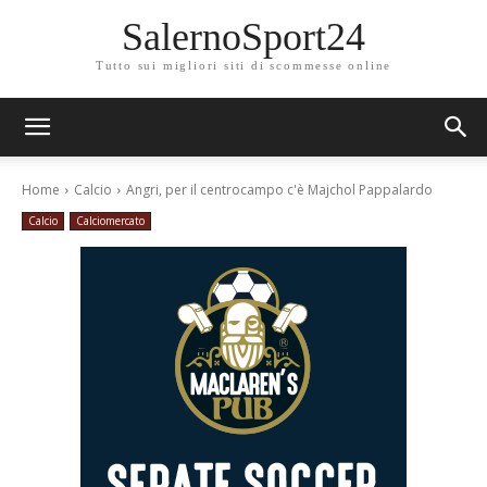
SalernoSport24
Tutto sui migliori siti di scommesse online
Home
Calcio
Angri, per il centrocampo c'è Majchol Pappalardo
Calcio
Calciomercato