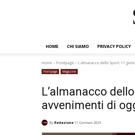
HOME
CHI SIAMO
PRIVACY POLICY
Home
Frontpage
L'almanacco dello Sport: 11 genna
Frontpage
Magazine
L’almanacco dello 
avvenimenti di og
By
Redazione
11 Gennaio 2025