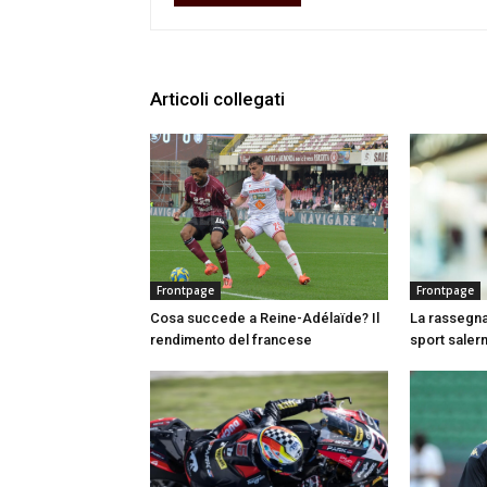
Articoli collegati
Frontpage
Frontpage
Cosa succede a Reine-Adélaïde? Il
La rassegna
rendimento del francese
sport salern