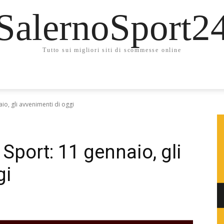
SalernoSport2
Tutto sui migliori siti di scommesse online
io, gli avvenimenti di oggi
Sport: 11 gennaio, gli
gi