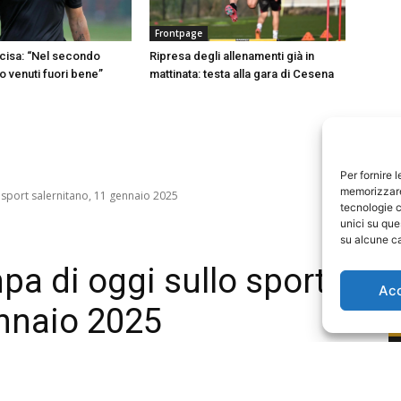
Frontpage
cisa: “Nel secondo
Ripresa degli allenamenti già in
 venuti fuori bene”
mattinata: testa alla gara di Cesena
Per fornire 
memorizzare 
tecnologie c
unici su que
su alcune ca
Ac