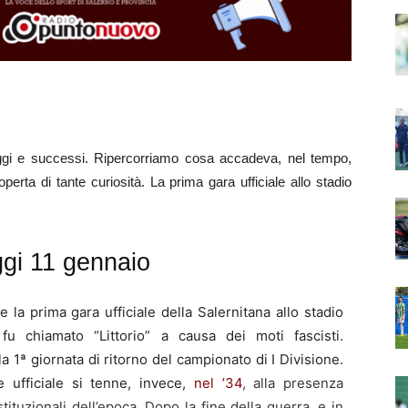
ggi e successi. Ripercorriamo cosa accadeva, nel tempo,
perta di tante curiosità. La prima gara ufficiale allo stadio
gi 11 gennaio
 la prima gara ufficiale della Salernitana allo stadio
 fu chiamato “Littorio” a causa dei moti fascisti.
la 1ª giornata di ritorno del campionato di I Divisione.
e ufficiale si tenne, invece,
nel ’34
, alla presenza
stituzionali dell’epoca. Dopo la fine della guerra, e in