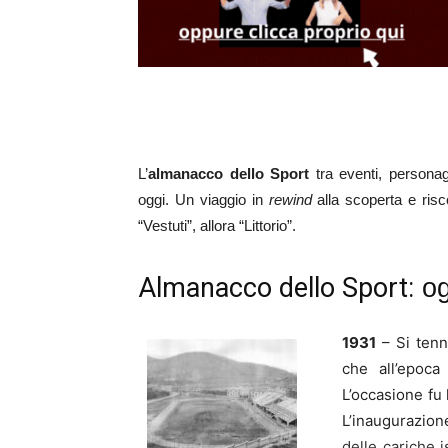
L’
almanacco dello Sport
tra eventi, persona
oggi. Un viaggio in
rewind
alla scoperta e risco
“Vestuti”, allora “Littorio”.
Almanacco dello Sport:
og
1931
– Si tenne
che all’epoca
L’occasione fu 
L’inaugurazion
delle cariche i