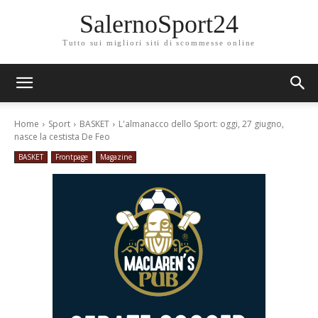
SalernoSport24
Tutto sui migliori siti di scommesse online
Home
Sport
BASKET
L'almanacco dello Sport: oggi, 27 giugno,
nasce la cestista De Feo
BASKET
Frontpage
Magazine